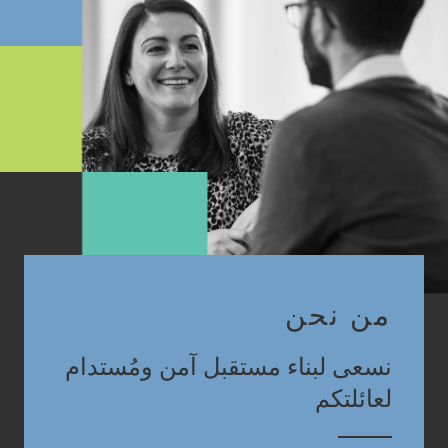
من نحن
نسعى لبناء مستقبل آمن ومُستدام
لعائلتكم