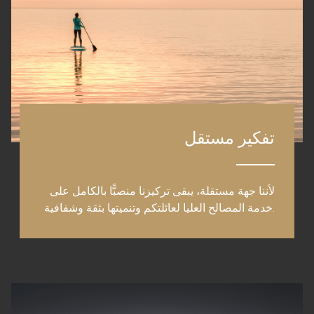
تفكير مستقل
لأننا جهة مستقلة، يبقى تركيزنا منصبًّا بالكامل على
خدمة المصالح العليا لعائلتكم وتنميتها بثقة وشفافية.