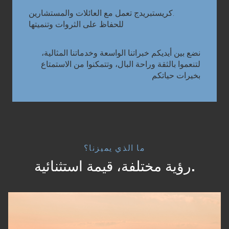
.كريستبريدج تعمل مع العائلات والمستشارين
للحفاظ على الثروات وتنميتها
نضع بين أيديكم خبراتنا الواسعة وخدماتنا المثالية،
لتنعموا بالثقة وراحة البال، وتتمكنوا من الاستمتاع
بخيرات حياتكم
ما الذي يميزنا؟
رؤية مختلفة، قيمة استثنائية.